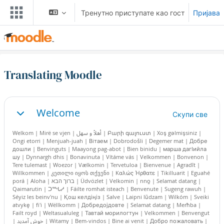
Иди на главни садржај
Тренутно приступате као гост
Пријава
Translating Moodle
Преглед секција
Welcome
Скупи све
Скупи
Welkom | Mirë se vjen | أهلاً و سهل | Բարի գալուստ | Xoş gəlmişsiniz |
Ongi etorri | Menjuah-juah | Вiтаем | Dobrodošli | Degemer mat | Добре
дошли | Benvinguts | Maayong pag-abot | Bien binidu | марша дагIийла
шу | Dynnargh dhis | Bonavinuta | Vítáme vás | Velkommen | Bonvenon |
Tere tulemast | Woezor | Vælkomin | Tervetuloa | Bienvenue | Agradît |
Willkommen | კეთილი იყოს თქვენი | Kαλώς Ήρθατε | Tikilluarit | Eguahé
porá | Aloha | ברוך הבא | Üdvözlet | Velkomin | nno̱ | Selamat datang |
Qaimarutin | ᑐᙵᓱ | Fáilte romhat isteach | Benvenute | Sugeng rawuh |
Séyiz les beinv'nu | Қош келдіңіз | Salve | Laipni lūdzam | Wilkóm | Sveiki
atvykę | fi'i | Wëllkomm | Добредојдовте | Selamat datang | Merħba |
Failt royd | Weltasualuleg | Тавтай морилогтун | Velkommen | Benvengut
| خوش آمدید | Witamy | Bem-vindos | Bine ai venit | Добро пожаловать |