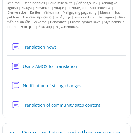
Afio mai | Bene bennios | Ceud mìle fàilte | Добродошли | Kenang ka
kgotso | Mauya | Binvinutu | Vitajte | Pozdravljeni | Soo dhowow |
Bienvenidos | Karibu | Välkomna | Maligayang pagdating | Maeva | Hoş
geldiniz | Ласкаво просимо | خوش آمديد | Xush kelibsiz | Benvegnùi | Được
tiếp đãi ân cần | Vekömö | Benvnuwe | Croeso cynnes iawn | Siya namkela
nonke | ברוך־הבא | Ẹ ku abọ | Ngiyanemukela
Форум
Translation news
Форум
Using AMOS for translation
Форум
Notification of string changes
Форум
Translation of community sites content
Documentation and other resources