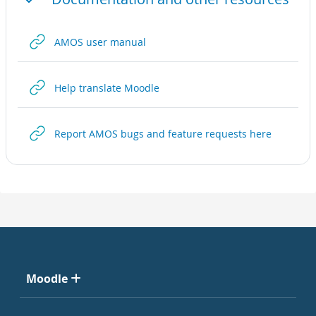
Скупи
URL адреса
AMOS user manual
URL адреса
Help translate Moodle
URL адре
Report AMOS bugs and feature requests here
Moodle