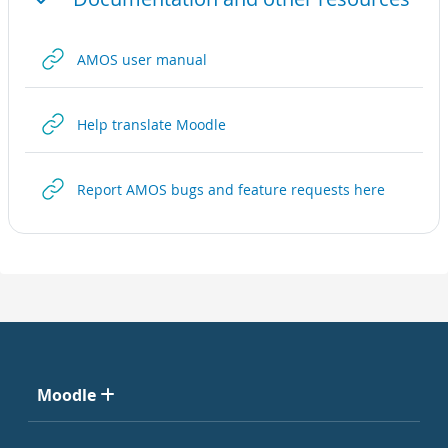
ముడుచుకునిపోవు
URL
AMOS user manual
URL
Help translate Moodle
URL
Report AMOS bugs and feature requests here
Moodle