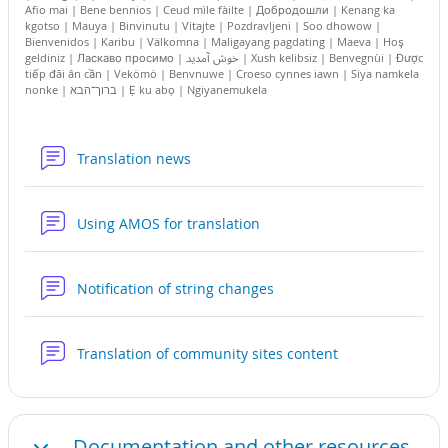
Afio mai | Bene bennios | Ceud mìle fàilte | Добродошли | Kenang ka
kgotso | Mauya | Binvinutu | Vitajte | Pozdravljeni | Soo dhowow |
Bienvenidos | Karibu | Välkomna | Maligayang pagdating | Maeva | Hoş
geldiniz | Ласкаво просимо | خوش آمديد | Xush kelibsiz | Benvegnùi | Được
tiếp đãi ân cần | Vekömö | Benvnuwe | Croeso cynnes iawn | Siya namkela
nonke | ברוך־הבא | Ẹ ku abọ | Ngiyanemukela
వేదిక
Translation news
వేదిక
Using AMOS for translation
వేదిక
Notification of string changes
వేదిక
Translation of community sites content
Documentation and other resources