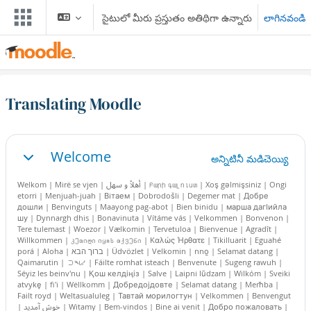
ప్రధాన కంటెంటుకు వెళ్ళు
సైటులో మీరు ప్రస్తుతం అతిథిగా ఉన్నారు
లాగినవండి
Translating Moodle
Section outline
Welcome
అన్నిటినీ మడిచెయ్యి
ముడుచుకునిపోవు
Welkom | Mirë se vjen | أهلاً و سهل | Բարի գալուստ | Xoş gəlmişsiniz | Ongi
etorri | Menjuah-juah | Вiтаем | Dobrodošli | Degemer mat | Добре
дошли | Benvinguts | Maayong pag-abot | Bien binidu | марша дагIийла
шу | Dynnargh dhis | Bonavinuta | Vítáme vás | Velkommen | Bonvenon |
Tere tulemast | Woezor | Vælkomin | Tervetuloa | Bienvenue | Agradît |
Willkommen | კეთილი იყოს თქვენი | Kαλώς Ήρθατε | Tikilluarit | Eguahé
porá | Aloha | ברוך הבא | Üdvözlet | Velkomin | nno̱ | Selamat datang |
Qaimarutin | ᑐᙵᓱ | Fáilte romhat isteach | Benvenute | Sugeng rawuh |
Séyiz les beinv'nu | Қош келдіңіз | Salve | Laipni lūdzam | Wilkóm | Sveiki
atvykę | fi'i | Wëllkomm | Добредојдовте | Selamat datang | Merħba |
Failt royd | Weltasualuleg | Тавтай морилогтун | Velkommen | Benvengut
| خوش آمدید | Witamy | Bem-vindos | Bine ai venit | Добро пожаловать |