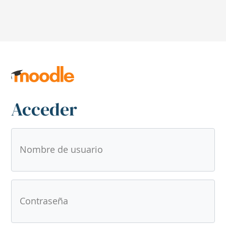
Acceder
Saltar a creación de una nueva cuenta
Nombre de usuario
Contraseña