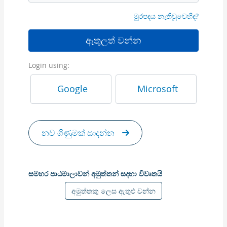
මුරපදය නැතිවූවෙහිද?
ඇතුලත් වන්න
Login using:
Google
Microsoft
නව ගිණුමක් සාදන්න
සමහර පාඨමාලාවන් අමුත්තන් සදහා විවෘතයි
අමුත්තකු ලෙස ඇතුළු වන්න