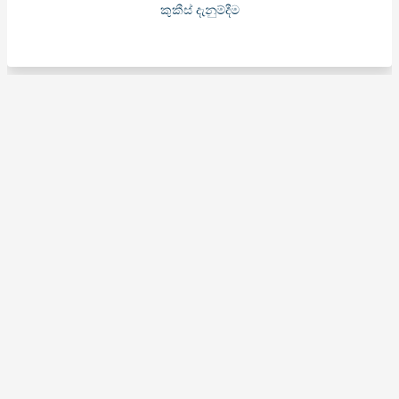
කුකීස් දැනුම්දීම