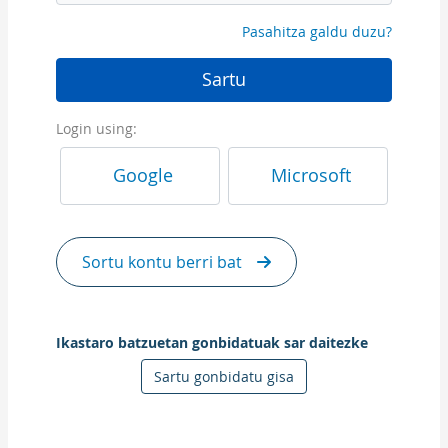
Pasahitza galdu duzu?
Sartu
Login using:
Google
Microsoft
Sortu kontu berri bat
Ikastaro batzuetan gonbidatuak sar daitezke
Sartu gonbidatu gisa