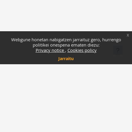
x
Webgune honetan nabigatzen jarraituz gero, hurrengo
politikei onespena ematen diezu:
Privacy notice
Cookies policy
Jarraitu