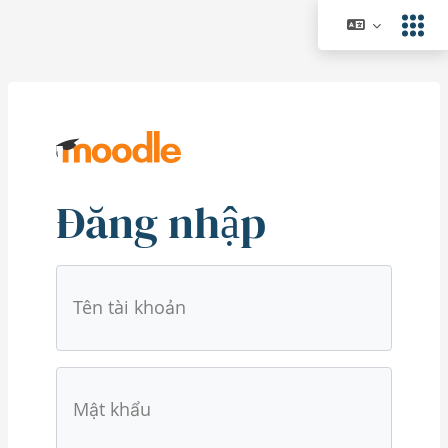
Chuyển tới nội dung chính
Đăng nhập
Bỏ qua đến việc tạo tài khoản mới
Tên tài khoản
Mật khẩu